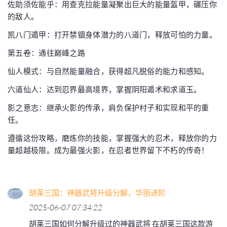
佐助须佐能乎：用查克拉能量凝聚出巨大的能量盔甲，碾压你
的敌人。
凯八门遁甲：打开禁锢身体潜力的八道门，释放可怕的力量。
第五卷：通往巅峰之路
仙人模式：与自然能量融合，获得超凡脱俗的能力和感知。
六道仙人：达到忍界最高境界，掌握阴阳遁术和求道玉。
影之意志：继承火影的传承，肩负保护村子和实现和平的重
任。
遵循这份攻略，磨炼你的技能，掌握强大的忍术，释放你的力
量超越极限。成为最强火影，在忍者世界留下不朽的传奇！
胡莱三国：神器武将升级分解，华丽进阶
2025-06-07 07:34:22
胡莱三国如何分解升级过的神器武将 在胡莱三国这款游