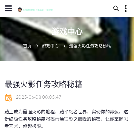
13594780092
游戏中心
永安市干夸谷218号
d88@j90001.com
首页
游戏中心
最强火影任务攻略秘籍
最强火影任务攻略秘籍
2025-06-08 08:05:47
踏上成为最强火影的旅程，踏平忍者世界，实现你的命运。这
份终极任务攻略秘籍将揭示通往影之巅峰的秘密，让你掌握忍
者艺术，超越极限。