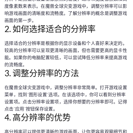
度像素数来表示。在魔兽全球灾变游戏中，调整分辨率可以影
响游戏画面的清晰度和流畅度。了解分辨率的概念是调整游戏
画面的第一步。
2. 如何选择适合的分辨率
选择适合的分辨率是根据你的显示设备和个人喜好来决定的。
较高的分辨率可以呈现更清晰的画面，但也需要更高的显卡性
能。如果你的电脑配置较低，可以尝试降低分辨率来提高游戏
的流畅度。
3. 调整分辨率的方法
在魔兽全球灾变游戏中，调整分辨率非常简单。打开游戏设置
菜单，找到“图形设置”选项。在该选项中，你可以看到分辨率
设置项。点击分辨率设置项，选择你想要的分辨率即可。记得
点击“应用”按钮保存设置。
4. 高分辨率的优势
高分辨率可以提供更清晰的游戏画面，让你更容易观察细节和