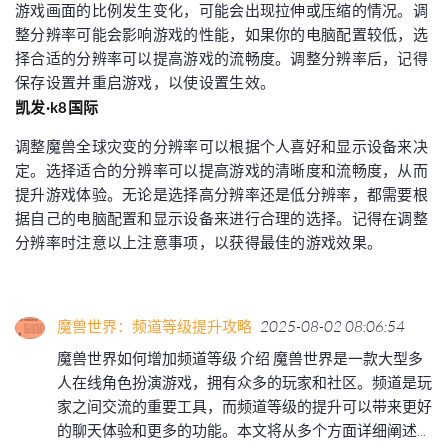
游戏画面的比例发生变化，可能会出现拉伸或压缩的情况。调
整分辨率可能会影响游戏的性能，如果你的电脑配置较低，选
择合适的分辨率可以提高游戏的流畅度。调整分辨率后，记得
保存设置并重启游戏，以使设置生效。
凯发·k8国际
调整魔兽全球灾变的分辨率可以根据个人喜好和显示设备来决
定。选择适合的分辨率可以提高游戏的清晰度和流畅度，从而
提升游戏体验。无论是选择高分辨率还是低分辨率，都需要根
据自己的电脑配置和显示设备来进行合理的选择。记得在调整
分辨率时注意以上注意事项，以获得最佳的游戏效果。
魔兽世界：频道等级提升攻略
2025-08-02 08:06:54
魔兽世界如何增加频道等级 介绍 魔兽世界是一款大型多
人在线角色扮演游戏，拥有众多的玩家和社区。频道是玩
家之间交流的重要工具，而频道等级的提升可以带来更好
的聊天体验和更多的功能。本文将从多个方面详细阐述...