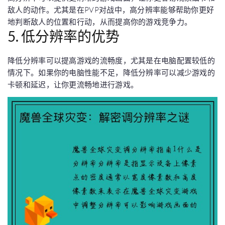
敌人的动作。尤其是在PVP对战中，高分辨率能够帮助你更好
地判断敌人的位置和行动，从而提高你的游戏竞争力。
5. 低分辨率的优势
降低分辨率可以提高游戏的流畅度，尤其是在电脑配置较低的
情况下。如果你的电脑性能不足，降低分辨率可以减少游戏的
卡顿和延迟，让你更流畅地进行游戏。