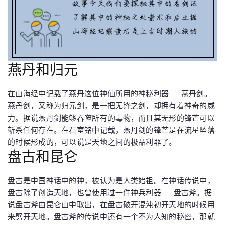
燕丹和归元
在山海经中记载了燕丹这位神仙所用的神秘利器——燕丹剑。
燕丹剑，又称为归元剑，是一把无锋之剑，却拥有着神奇的威
力。据说燕丹剑能够吞噬所有的毒物，而且其无形的锋芒可以
斩杀任何存在。在石室铭中记载，燕丹剑的锋芒是在流星坠落
的时候形成的，可以说是天地之间的极品利器了。
盘古和昆仑
盘古是中国神话中的神，被认为是人类始祖。在神话传说中，
盘古除了创造天地，也曾使用过一件神兵利器——盘古斧。据
说盘古斧由昆仑山中取出，在盘古破开混沌初开天地的时候用
来劈开天地。盘古斧的传说中还有一个不为人知的秘密，那就