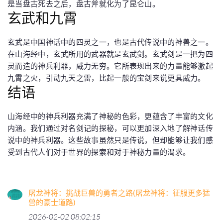
是当盘古死去之后，盘古斧就化为了昆仑山。
玄武和九霄
玄武是中国神话中的四灵之一，也是古代传说中的神兽之一。
在山海经中，玄武所用的武器就是玄武剑。玄武剑是一把为四
灵而造的神兵利器，威力无穷。它所表现出来的力量能够激起
九霄之火，引动九天之雷，比起一般的宝剑来说更具威力。
结语
山海经中的神兵利器充满了神秘的色彩，更蕴含了丰富的文化
内涵。我们通过对名剑记的探秘，可以更加深入地了解神话传
说中的神兵利器。这些故事虽然只是传说，但却能够让我们感
受到古代人们对于世界的探索和对于神秘力量的渴求。
屠龙神将：挑战巨兽的勇者之路(屠龙神将：征服更多猛
兽的豪士道路)
2026-02-02 08:02:15