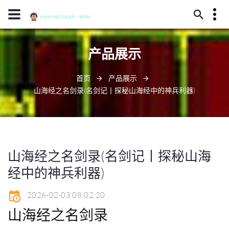
13594780092
产品展示
永安市干夸谷218号
d88@j90001.com
首页
产品展示
山海经之名剑录(名剑记丨探秘山海经中的神兵利器)
山海经之名剑录(名剑记丨探秘山海
经中的神兵利器)
2026-02-03 08:02:20
山海经之名剑录